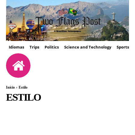
Idiomas
Trips
Politics
Science and Technology
Sports
Início
Estilo
ESTILO
ARQUITETURA
ARTES
BELEZA
LIVROS
MODA
MÚSICA
VÍDEOS