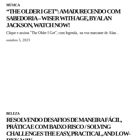
MÚSICA
“THE OLDER I GET”: AMADURECENDO COM
SABEDORIA – WISER WITH AGE, BY ALAN
JACKSON, WATCH NOW!
Clique e assista "The Older I Get”, com legenda, na voz marcante de Alan...
outubro 5, 2023
BELEZA
RESOLVENDO DESAFIOS DE MANEIRA FÁCIL,
PRÁTICA E COM BAIXO RISCO / SOLVING
CHALLENGES THE EASY, PRACTICAL, AND LOW-