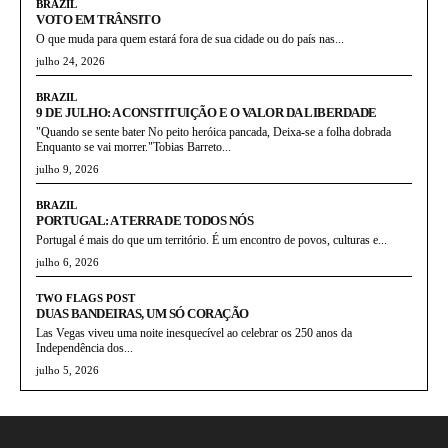
BRAZIL
VOTO EM TRÂNSITO
O que muda para quem estará fora de sua cidade ou do país nas...
julho 24, 2026
BRAZIL
9 DE JULHO: A CONSTITUIÇÃO E O VALOR DA LIBERDADE
"Quando se sente bater No peito heróica pancada, Deixa-se a folha dobrada
Enquanto se vai morrer."Tobias Barreto...
julho 9, 2026
BRAZIL
PORTUGAL: A TERRA DE TODOS NÓS
Portugal é mais do que um território. É um encontro de povos, culturas e...
julho 6, 2026
TWO FLAGS POST
DUAS BANDEIRAS, UM SÓ CORAÇÃO
Las Vegas viveu uma noite inesquecível ao celebrar os 250 anos da
Independência dos...
julho 5, 2026