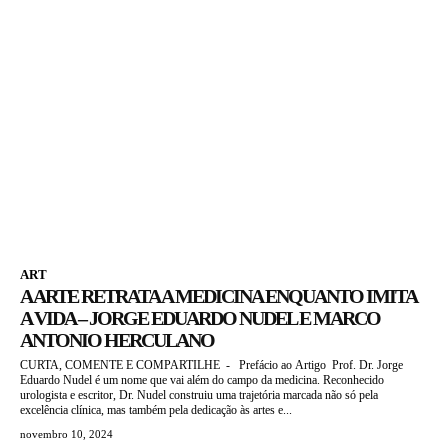
ART
A ARTE RETRATA A MEDICINA ENQUANTO IMITA
A VIDA – JORGE EDUARDO NUDEL E MARCO
ANTONIO HERCULANO
CURTA, COMENTE E COMPARTILHE - Prefácio ao Artigo Prof. Dr. Jorge
Eduardo Nudel é um nome que vai além do campo da medicina. Reconhecido
urologista e escritor, Dr. Nudel construiu uma trajetória marcada não só pela
excelência clínica, mas também pela dedicação às artes e...
novembro 10, 2024