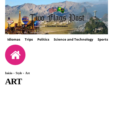
Idiomas
Trips
Politics
Science and Technology
Sports
Início
Style
Art
ART
ARCHITECTURE
ART
BEAUTY
BOOKS
FASHION
MUSIC
VIDEOS