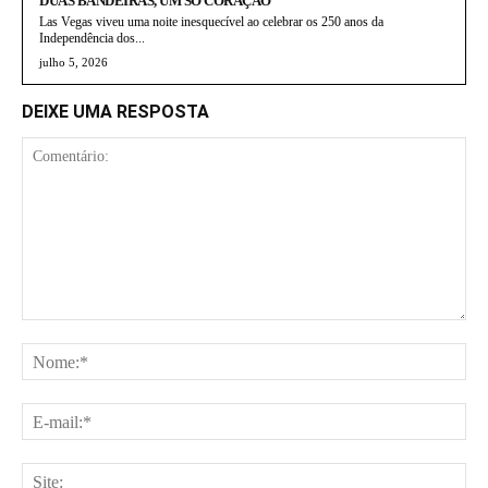
DUAS BANDEIRAS, UM SÓ CORAÇÃO
Las Vegas viveu uma noite inesquecível ao celebrar os 250 anos da
Independência dos...
julho 5, 2026
DEIXE UMA RESPOSTA
Comentário:
No
E-
mai
Site