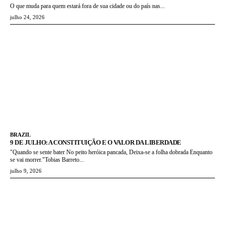
O que muda para quem estará fora de sua cidade ou do país nas...
julho 24, 2026
BRAZIL
9 DE JULHO: A CONSTITUIÇÃO E O VALOR DA LIBERDADE
"Quando se sente bater No peito heróica pancada, Deixa-se a folha dobrada Enquanto
se vai morrer."Tobias Barreto...
julho 9, 2026