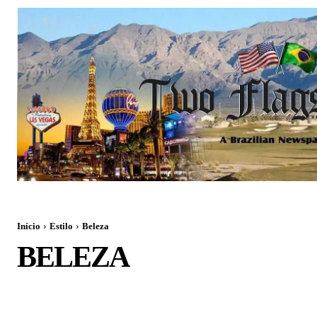
Início
Estilo
Beleza
BELEZA
ARQUITETURA
ARTES
BELEZA
LIVROS
MODA
MÚSICA