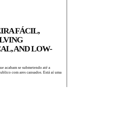
RA FÁCIL,
OLVING
AL, AND LOW-
que acabam se submetendo até a
publico com ares cansados. Está aí uma