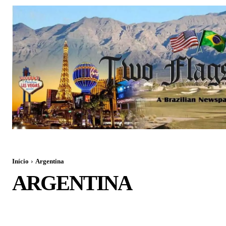
Início
Argentina
ARGENTINA
ARGENTINA
BRAZIL
BRAZIL
BUSINESS
CHINA
CIÊNCIA 