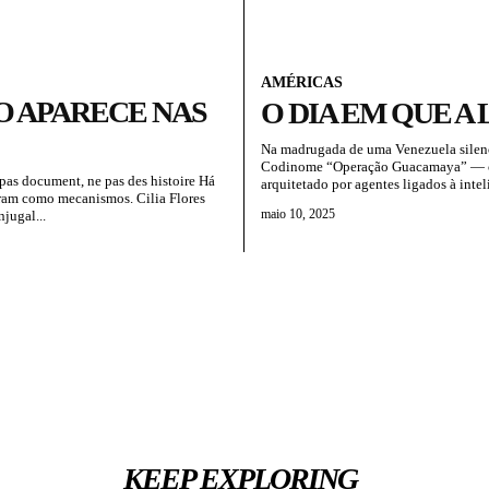
AMÉRICAS
O APARECE NAS
O DIA EM QUE A
Na madrugada de uma Venezuela silenci
Codinome “Operação Guacamaya” — com
pas document, ne pas des histoire Há
arquitetado por agentes ligados à inteli
eram como mecanismos. Cilia Flores
maio 10, 2025
jugal...
KEEP EXPLORING