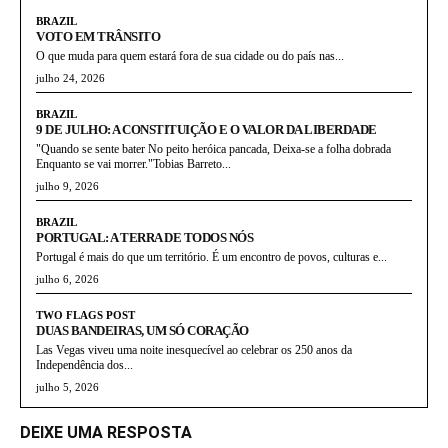
BRAZIL
VOTO EM TRÂNSITO
O que muda para quem estará fora de sua cidade ou do país nas...
julho 24, 2026
BRAZIL
9 DE JULHO: A CONSTITUIÇÃO E O VALOR DA LIBERDADE
"Quando se sente bater No peito heróica pancada, Deixa-se a folha dobrada
Enquanto se vai morrer."Tobias Barreto...
julho 9, 2026
BRAZIL
PORTUGAL: A TERRA DE TODOS NÓS
Portugal é mais do que um território. É um encontro de povos, culturas e...
julho 6, 2026
TWO FLAGS POST
DUAS BANDEIRAS, UM SÓ CORAÇÃO
Las Vegas viveu uma noite inesquecível ao celebrar os 250 anos da
Independência dos...
julho 5, 2026
DEIXE UMA RESPOSTA