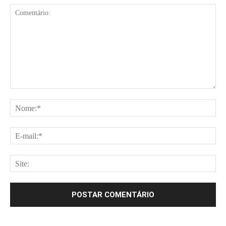
Comentário:
No
E-
mai
Site