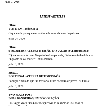
julho 7, 2016
LATEST ARTICLES
BRAZIL
VOTO EM TRÂNSITO
O que muda para quem estará fora de sua cidade ou do país nas...
julho 24, 2026
BRAZIL
9 DE JULHO: A CONSTITUIÇÃO E O VALOR DA LIBERDADE
"Quando se sente bater No peito heróica pancada, Deixa-se a folha dobrada
Enquanto se vai morrer."Tobias Barreto...
julho 9, 2026
BRAZIL
PORTUGAL: A TERRA DE TODOS NÓS
Portugal é mais do que um território. É um encontro de povos, culturas e...
julho 6, 2026
TWO FLAGS POST
DUAS BANDEIRAS, UM SÓ CORAÇÃO
Las Vegas viveu uma noite inesquecível ao celebrar os 250 anos da