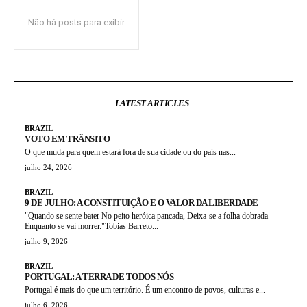
Não há posts para exibir
LATEST ARTICLES
BRAZIL
VOTO EM TRÂNSITO
O que muda para quem estará fora de sua cidade ou do país nas...
julho 24, 2026
BRAZIL
9 DE JULHO: A CONSTITUIÇÃO E O VALOR DA LIBERDADE
"Quando se sente bater No peito heróica pancada, Deixa-se a folha dobrada
Enquanto se vai morrer."Tobias Barreto...
julho 9, 2026
BRAZIL
PORTUGAL: A TERRA DE TODOS NÓS
Portugal é mais do que um território. É um encontro de povos, culturas e...
julho 6, 2026