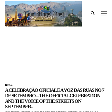
Início
Tags
Avenida Paulista
AVENIDA PAULISTA
BRAZIL
A CELEBRAÇÃO OFICIAL E A VOZ DAS RUAS NO 7
DE SETEMBRO – THE OFFICIAL CELEBRATION
AND THE VOICE OF THE STREETS ON
SEPTEMBER...