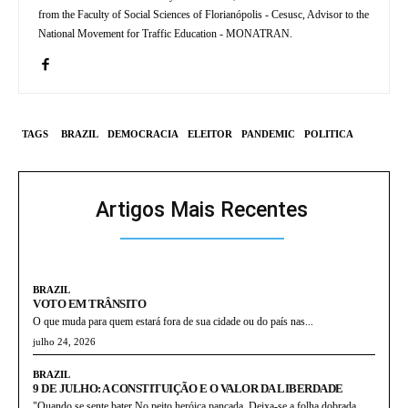
from the Faculty of Social Sciences of Florianópolis - Cesusc, Advisor to the
National Movement for Traffic Education - MONATRAN.
TAGS
BRAZIL
DEMOCRACIA
ELEITOR
PANDEMIC
POLITICA
Artigos Mais Recentes
BRAZIL
VOTO EM TRÂNSITO
O que muda para quem estará fora de sua cidade ou do país nas...
julho 24, 2026
BRAZIL
9 DE JULHO: A CONSTITUIÇÃO E O VALOR DA LIBERDADE
"Quando se sente bater No peito heróica pancada, Deixa-se a folha dobrada