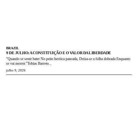
BRAZIL
9 DE JULHO: A CONSTITUIÇÃO E O VALOR DA LIBERDADE
"Quando se sente bater No peito heróica pancada, Deixa-se a folha dobrada Enquanto
se vai morrer."Tobias Barreto...
julho 9, 2026