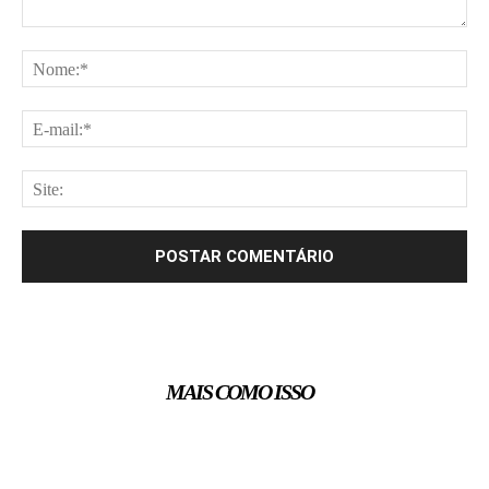
Comentário:
No
E-
mai
Site
MAIS COMO ISSO