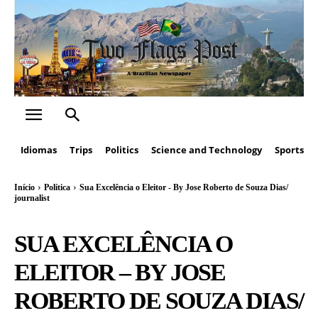
Idiomas
Trips
Politics
Science and Technology
Sports
Início
Política
Sua Excelência o Eleitor - By Jose Roberto de Souza Dias/
journalist
SUA EXCELÊNCIA O
ELEITOR – BY JOSE
ROBERTO DE SOUZA DIAS/