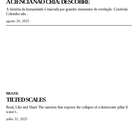
A CIÊNCIA NÃO CRIA: DESCOBRE
A história da humanidade é marcada por grandes momentos de revelação. Cristóvão
Colombo não...
agosto 20, 2025
BRAZIL
TILTED SCALES
Read, Like and Share The sanction that exposes the collapse of a democratic pillar It
wasn’t...
julho 31, 2025