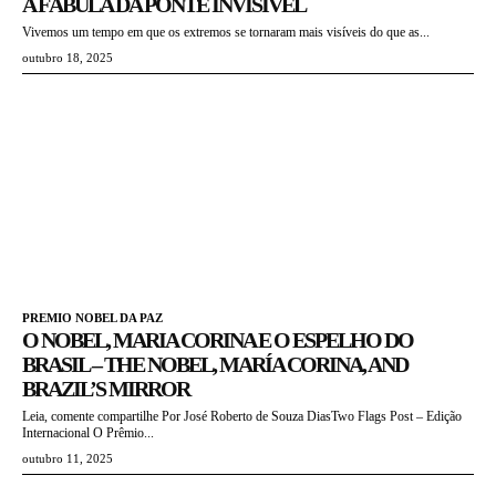
A FÁBULA DA PONTE INVISÍVEL
Vivemos um tempo em que os extremos se tornaram mais visíveis do que as...
outubro 18, 2025
PREMIO NOBEL DA PAZ
O NOBEL, MARIA CORINA E O ESPELHO DO
BRASIL – THE NOBEL, MARÍA CORINA, AND
BRAZIL’S MIRROR
Leia, comente compartilhe Por José Roberto de Souza DiasTwo Flags Post – Edição
Internacional O Prêmio...
outubro 11, 2025