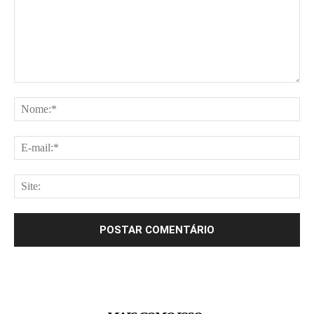
Comentário:
No
E-
mai
Site