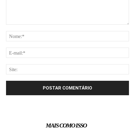
Comentário:
No
E-
mai
Site
MAIS COMO ISSO