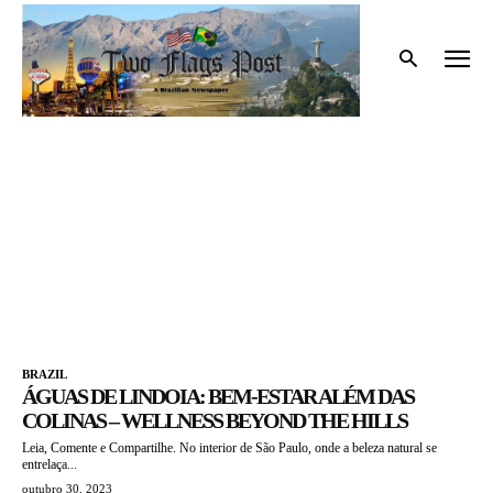
Início
Tags
Premio Nobel
PREMIO NOBEL
BRAZIL
ÁGUAS DE LINDOIA: BEM-ESTAR ALÉM DAS
COLINAS – WELLNESS BEYOND THE HILLS
Leia, Comente e Compartilhe. No interior de São Paulo, onde a beleza natural se
entrelaça...
outubro 30, 2023