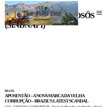
Início
Tags
Pensionistas e Idosos (Sindnapi)
PENSIONISTAS E IDOSOS
(SINDNAPI)
BRAZIL
APOSENTÃO – A NOVA MARCA DA VELHA
CORRUPÇÃO – BRAZIL’S LATEST SCANDAL
LEIA, COMENTE E COMPARTILHE - Depois do Mensalão e do Petrolão, o Brasil