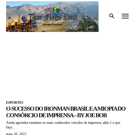
Início
Tags
Ironman Brazil
IRONMAN BRAZIL
ESPORTES
O SUCESSO DO IRONMAN BRASIL E A MIOPIA DO
CONSÓRCIO DE IMPRENSA – BY JOE BOB
Ainda agorinha examinei os mais conhecidos veículos de imprensa, aliás é o que
faço...
maio 30, 2022