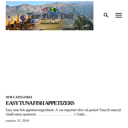
Início
Tags
Appetizers
APPETIZERS
SEM CATEGORIA
EASY TUNA FISH APPETIZERS
Easy tuna fish appetizersingredients: A can imported olive oil packed Tuna (6 ounce)1
Small onion quartered…………………………….1 Garlic...
outubro 31, 2019