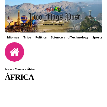
Idiomas
Trips
Politics
Science and Technology
Sports
Início
Mundo
África
ÁFRICA
ÁFRICA
AMÉRICAS
EUROPA
ISRAEL
VENEZUELA