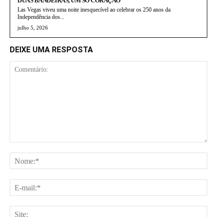
DUAS BANDEIRAS, UM SÓ CORAÇÃO
Las Vegas viveu uma noite inesquecível ao celebrar os 250 anos da
Independência dos...
julho 5, 2026
DEIXE UMA RESPOSTA
Comentário:
No
E-
mai
Site