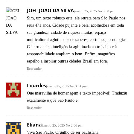
JOEL JOAO DA SILVA
janeiro 25, 2025 No 3:58 pm
Sim, um texto robusto este, ele retrata bem São Paulo nos
seus 471 anos. Cidade pujante e bela; acolhedora em toda
sua grandeza; cidade de riqueza muitas; espaço
multicultural aglutinador de saberes, costumes, tecnologias.
Celeiro onde a inteligência aglutinada ao trabalho e à
responsabilidade ampliam o bem. Enfim, magnífico
espelho a inspirar outras cidades Brasil em fora.
Responder
Lourdes
janeiro 25, 2025 No 3:04 pm
Que maravilha de homenagem e texto impecável! Traduziu
exatamente o que São Paulo é.
Responder
Eliana
janeiro 25, 2025 No 2:56 pm
Viva Sao Paulo. Orgulho de ser paulistana!