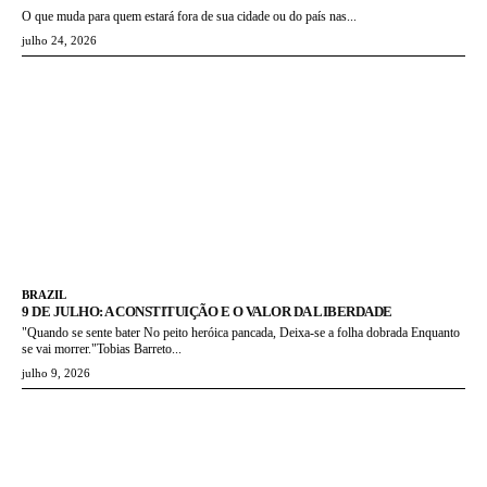
O que muda para quem estará fora de sua cidade ou do país nas...
julho 24, 2026
BRAZIL
9 DE JULHO: A CONSTITUIÇÃO E O VALOR DA LIBERDADE
"Quando se sente bater No peito heróica pancada, Deixa-se a folha dobrada Enquanto
se vai morrer."Tobias Barreto...
julho 9, 2026