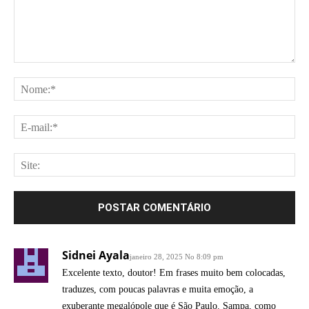
Comentário:
No
E-
mai
Site
Sidnei Ayala
janeiro 28, 2025 No 8:09 pm
Excelente texto, doutor! Em frases muito bem colocadas,
traduzes, com poucas palavras e muita emoção, a
exuberante megalópole que é São Paulo. Sampa, como