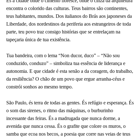
És a cidade onde o cimento floresce, onde o cinza da arquitetura
encontra o colorido das culturas. Teus bairros são continentes,
teus habitantes, mundos. Dos italianos do Brás aos japoneses da
Liberdade, dos nordestinos da periferia aos estrangeiros de toda
parte, teu povo traz consigo histórias que se entrelaçam na
tapeçaria única de tua existência.
Tua bandeira, com o lema “Non ducor, duco” – “Não sou
conduzido, conduzo” – simboliza tua essência de liderança e
autonomia. E que cidade é esta senão a da coragem, do trabalho,
da resiliência? O chão de um povo que ergue arranha-céus e
constrói sonhos ao mesmo tempo.
São Paulo, és terra de todas as gentes. És refúgio e esperança. És
o som das sirenes, o ritmo das máquinas, o burburinho
incessante das feiras. És a madrugada que nunca dorme, a
avenida que nunca cessa. És o grafite que colore os muros, o
samba que ecoa nos becos, a poesia que corre nas veias de teus