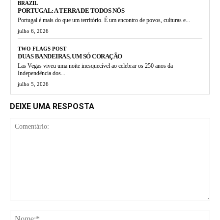
BRAZIL
PORTUGAL: A TERRA DE TODOS NÓS
Portugal é mais do que um território. É um encontro de povos, culturas e...
julho 6, 2026
TWO FLAGS POST
DUAS BANDEIRAS, UM SÓ CORAÇÃO
Las Vegas viveu uma noite inesquecível ao celebrar os 250 anos da
Independência dos...
julho 5, 2026
DEIXE UMA RESPOSTA
Comentário:
No