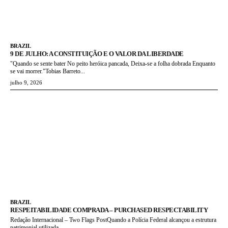
BRAZIL
9 DE JULHO: A CONSTITUIÇÃO E O VALOR DA LIBERDADE
"Quando se sente bater No peito heróica pancada, Deixa-se a folha dobrada Enquanto
se vai morrer."Tobias Barreto...
julho 9, 2026
BRAZIL
RESPEITABILIDADE COMPRADA – PURCHASED RESPECTABILITY
Redação Internacional – Two Flags PostQuando a Polícia Federal alcançou a estrutura
patrimonial utilizada...