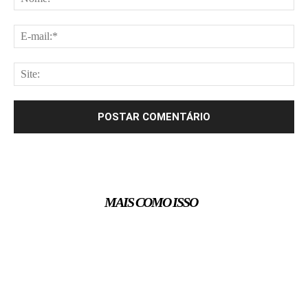
E-
mai
Site
MAIS COMO ISSO