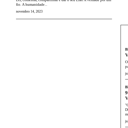
fio. A humanidade...
novembro 14, 2023
B
O
pa
ju
B
9
V
"
D
m
ju