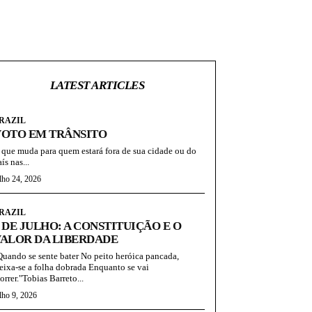
LATEST ARTICLES
RAZIL
VOTO EM TRÂNSITO
 que muda para quem estará fora de sua cidade ou do
ís nas...
lho 24, 2026
RAZIL
 DE JULHO: A CONSTITUIÇÃO E O
ALOR DA LIBERDADE
Quando se sente bater No peito heróica pancada,
eixa-se a folha dobrada Enquanto se vai
orrer."Tobias Barreto...
lho 9, 2026