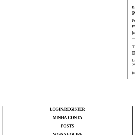
B
P
P
po
ju
T
D
L
2
ju
LOGIN/REGISTER
MINHA CONTA
POSTS
NOSSA EQUIPE