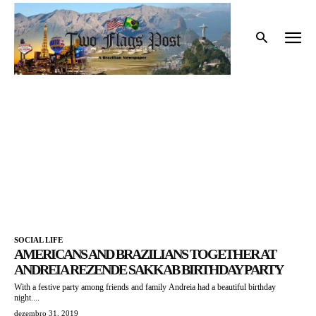
Início
Tags
Life USA
LIFE USA
SOCIAL LIFE
AMERICANS AND BRAZILIANS TOGETHER AT
ANDREIA REZENDE SAKKAB BIRTHDAY PARTY
With a festive party among friends and family Andreia had a beautiful birthday
night....
dezembro 31, 2019