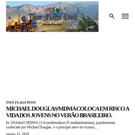
Início
Tags
Depressão
DEPRESSÃO
TWO FLAGS POST
MICHAEL DOUGLAS/MDMA COLOCA EM RISCO A
VIDA DOS JOVENS NO VERÃO BRASILEIRO.
In: OGloboO MDMA (3,4-metilenodioxi-N-metilanfetamina), popularmente
conhecido por Michael Douglas, é o princípio ativo do ecstasy,...
janeiro 15, 2018